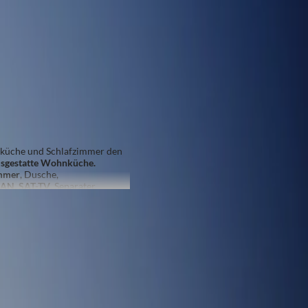
Ab
87
6
€
Gesamtpreis
n
Balkon/Terrasse
Buchen Sie jetzt
nküche und Schlafzimmer den
sgestatte Wohnküche.
immer
, Dusche,
AN, SAT-TV
. Separater
Ab