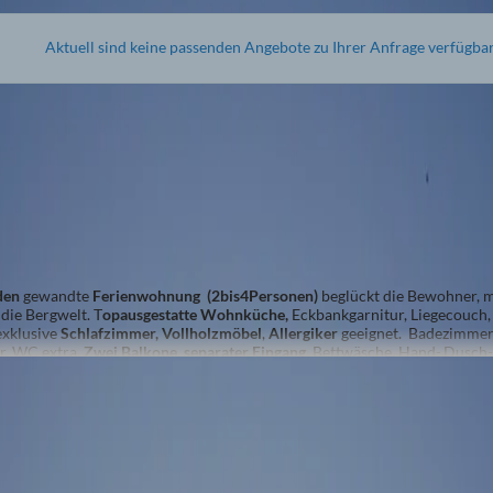
Aktuell sind keine passenden Angebote zu Ihrer Anfrage verfügba
ITENBLICK-Sonnenerlebnis
Personen
nherd
2
x
Doppelbett (Kingsize)
den
gewandte
Ferienwohnung (2bis4Personen)
beglückt die Bewohner, m
 die Bergwelt. T
opausgestatte Wohnküche,
Eckbankgarnitur, Liegecouch
exklusive
Schlafzimmer, Vollholzmöbel
,
Allergiker
geeignet. Badezimmer,
r, WC extra.
Zwei Balkone,
separater Eingang,
Bettwäsche, Hand-,Dusch-
-TV.
Babyausstattung/Wunsch.
n