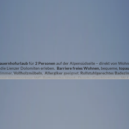
EINBLICK - barrierefrei
Personen
nherd
Radio
Aussicht auf eine Berglandschaft
Backofe
Eierkocher
Fernseher
Alle Ausstattungsmerkmale anzeigen
Bauernhofurlaub
für
2 Personen
auf der Alpensüdseite – direkt von Woh
 die Lienzer Dolomiten erleben.
Barriere freies Wohnen,
bequeme,
t
opau
zimmer,
Vollholzmöbeln
,
Allergiker
geeignet.
Rollstuhlgerechtes Badez
gel, Haartrockner, WC. Bettwäsche, Hand-, Dusch-, Geschirrtücher,
W-L
geschoß, Sonnenterrasse mit Liegen und Sitzgarnituren.
n
CK - traumhafter Ausblick