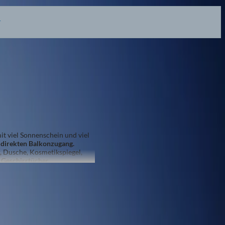
r
Verfügbarkeit prüfen
it viel Sonnenschein und viel
,
direkten Balkonzugang
.
 Dusche, Kosmetikspiegel,
,Geschirrtücher.