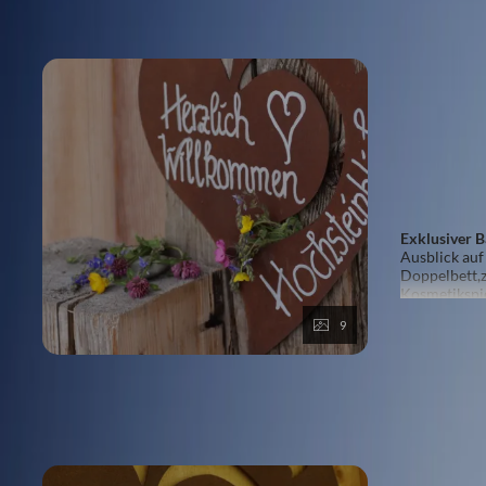
HOCHST
Max.: 2 
4 Platte
Dusche
Exklusiver 
Ausblick auf
Doppelbett,
Kosmetikspie
Eingang, Erd
9
Mehr anzeige
TALBLI