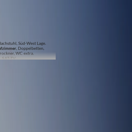
1.1
99
€
Gesamtpreis
n
Balkon/Terrasse
Buchen Sie jetzt
achstuhl, Süd-West Lage.
afzimmer
, Doppelbetten,
rockner, WC extra.
N
,
SAT-TV
,