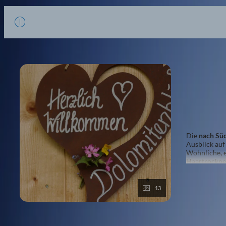
DOLOM
Max.: 4 
4 Platte
Die
nach Sü
Ausblick auf
Wohnliche
,
Haartrockne
W-LAN
,
SAT
Mehr anzeige
13