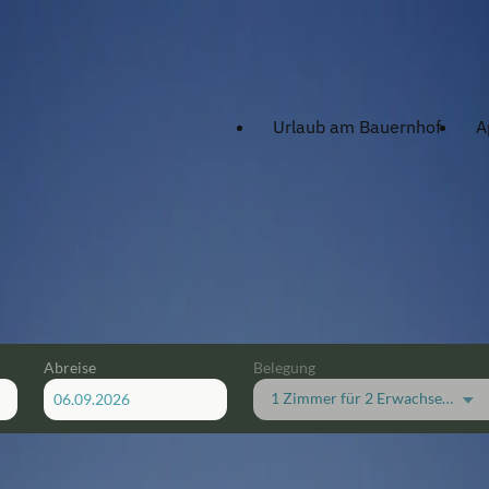
Urlaub am Bauernhof
A
Abreise
Belegung
1 Zimmer
für
2 Erwachsene