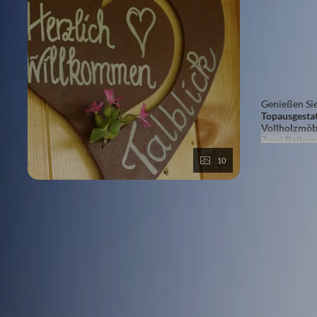
Max.: 4 
4 Platte
Dusche
Genießen Si
T
opausgesta
Vollholzmöbe
Zwei Balkon
Babyausstat
10
Mehr anzeige
Es gelten unsere
Stornobedingungen
.
📞
Fragen zur Buchung?
Falls du Hilfe bei der Buchung benötigst oder Fragen hast, st