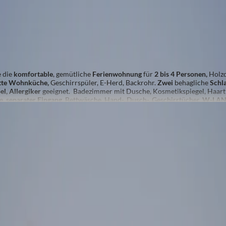
Personen
nherd
Radio
Aussicht auf eine Berglandschaft
Backofe
Eierkocher
Fernseher
Alle Ausstattungsmerkmale anzeigen
e die
komfortable
, gemütliche
Ferienwohnung
für
2 bis
4 Personen,
Holzd
tte Wohnküche,
Geschirrspüler, E-Herd, Backrohr.
Zwei
behagliche
Schl
l, Allergiker
geeignet. Badezimmer mit Dusche, Kosmetikspiegel, Haart
e,
separater Eingang,
Bettwäsche, Hand-, Dusch-, Geschirrtücher.
W-LA
tung/Wunsch.
n
ehen wir dir gerne persönlich zur Verfügung.