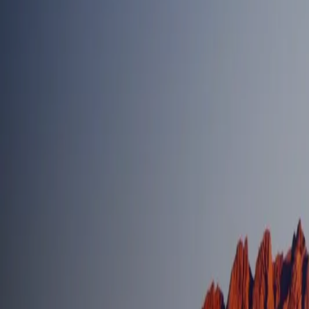
Kontakt aufnehmen
Anfrage senden
Hinweis: Es gelten unsere
Stornobedingungen
.
© Gerlhof
2026
GERLHOF
Margit Steiner & Leo Hebenstreit
Obernussdorf 44, 9990 Nussdorf-Debant
Mobil Margit:
+43 (0) 664 501 90 77
WhatsApp
Mobil Leo:
+43 (0) 664 532 93 24
E-Mail:
info@gerlhof.at
Impressum
|
Anreise
|
Cookie-Einstellungen